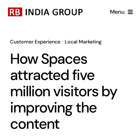
Skip
Menu
to
content
Home
Customer Experience
•
Local Marketing
About Us
How Spaces
Business Units
attracted five
million visitors by
Brands
improving the
Blog
content
Career