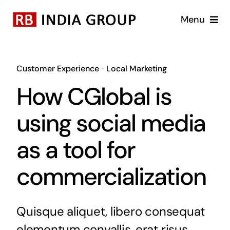
Skip
Menu
to
content
Home
Customer Experience
•
Local Marketing
About Us
How CGlobal is
Business Units
using social media
as a tool for
Brands
commercialization
Blog
Career
Quisque aliquet, libero consequat
elementum convallis, erat risus